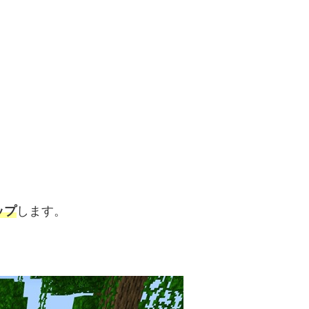
ップ
します。