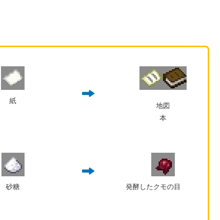
紙
地図
本
砂糖
発酵したクモの目