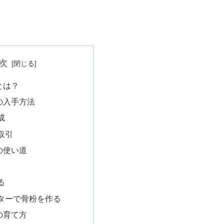
次
とは？
の入手方法
成
取引
の使い道
る
ターで骨粉を作る
の育て方