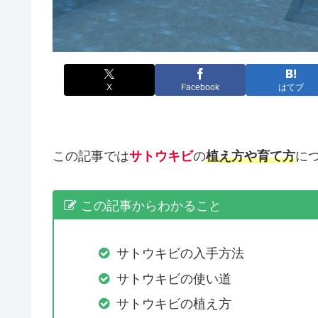
X
Facebook
はてブ
この記事では
サトウキビ
の
植え方や育て方
に
この記事からわかること
サトウキビの入手方法
サトウキビの使い道
サトウキビの植え方